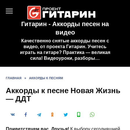
Перейти
к
содержанию
Гитарин - Аккорды песен на
видео
Качественно снятые аккорды песен с
видео, от проекта Гитарин. Учитесь
играть на гитаре? Практика — великая
сила! Видеоуроки, разборы…
ГЛАВНАЯ
»
АККОРДЫ К ПЕСНЯМ
Аккорды к песне Новая Жизнь
— ДДТ
Приветствуем вас, Друзья!
К выбору сегодняшней