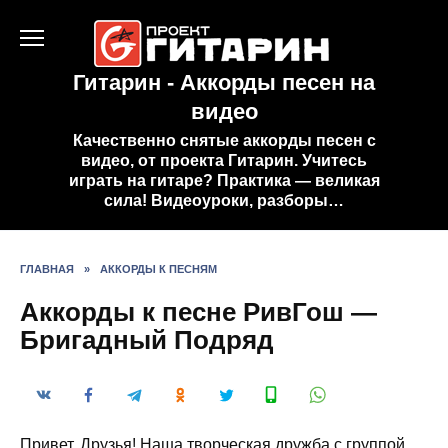
Перейти
к
содержанию
Гитарин - Аккорды песен на
видео
Качественно снятые аккорды песен с
видео, от проекта Гитарин. Учитесь
играть на гитаре? Практика — великая
сила! Видеоуроки, разборы…
ГЛАВНАЯ
»
АККОРДЫ К ПЕСНЯМ
Аккорды к песне РивГош —
Бригадный Подряд
Привет, Друзья! Наша творческая дружба с группой