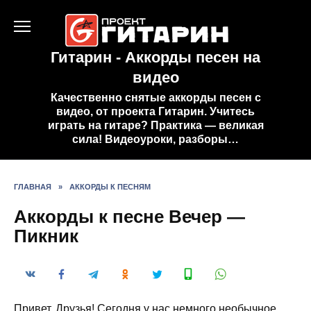
Перейти
к
содержанию
Гитарин - Аккорды песен на
видео
Качественно снятые аккорды песен с
видео, от проекта Гитарин. Учитесь
играть на гитаре? Практика — великая
сила! Видеоуроки, разборы…
ГЛАВНАЯ
»
АККОРДЫ К ПЕСНЯМ
Аккорды к песне Вечер —
Пикник
Привет, Друзья! Сегодня у нас немного необычное