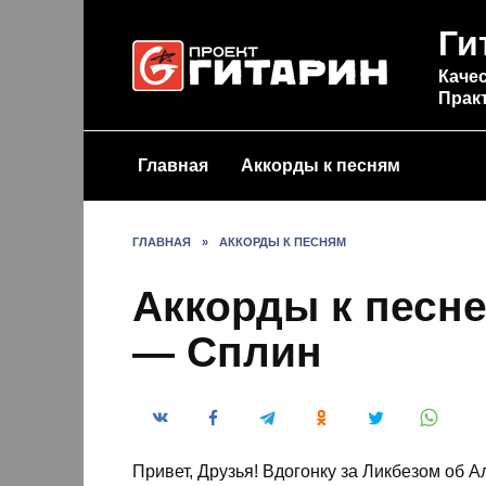
Перейти
Ги
к
содержанию
Качес
Прак
Главная
Аккорды к песням
ГЛАВНАЯ
»
АККОРДЫ К ПЕСНЯМ
Аккорды к песне
— Сплин
Привет, Друзья! Вдогонку за Ликбезом об 