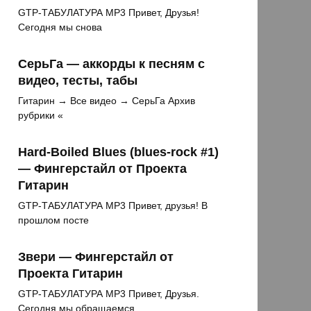
GTP-ТАБУЛАТУРА MP3 Привет, Друзья!
Сегодня мы снова
СерьГа — аккорды к песням с
видео, тесты, табы
Гитарин → Все видео → СерьГа Архив
рубрики «
Hard-Boiled Blues (blues-rock #1)
— Фингерстайл от Проекта
Гитарин
GTP-ТАБУЛАТУРА MP3 Привет, друзья! В
прошлом посте
Звери — Фингерстайл от
Проекта Гитарин
GTP-ТАБУЛАТУРА MP3 Привет, Друзья.
Сегодня мы обращаемся