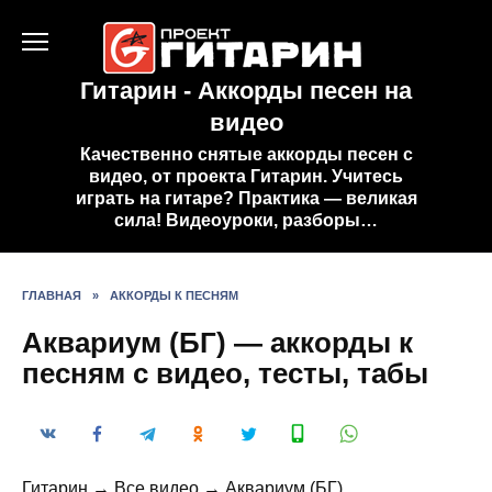
Перейти
к
содержанию
Гитарин - Аккорды песен на
видео
Качественно снятые аккорды песен с
видео, от проекта Гитарин. Учитесь
играть на гитаре? Практика — великая
сила! Видеоуроки, разборы…
ГЛАВНАЯ
»
АККОРДЫ К ПЕСНЯМ
Аквариум (БГ) — аккорды к
песням с видео, тесты, табы
Гитарин → Все видео → Аквариум (БГ)