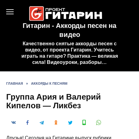
Перейти
к
содержанию
Гитарин - Аккорды песен на
видео
Качественно снятые аккорды песен с
видео, от проекта Гитарин. Учитесь
играть на гитаре? Практика — великая
сила! Видеоуроки, разборы…
ГЛАВНАЯ
»
АККОРДЫ К ПЕСНЯМ
Группа Ария и Валерий
Кипелов — Ликбез
Друзья! Сегодня на Гитарине выпуск рубрики