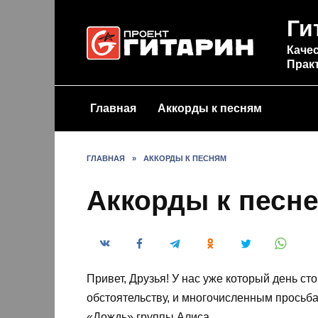
Перейти
Ги
к
содержанию
Качес
Прак
Главная
Аккорды к песням
ГЛАВНАЯ
»
АККОРДЫ К ПЕСНЯМ
Аккорды к песн
Привет, Друзья! У нас уже который день ст
обстоятельству, и многочисленным просьба
«Дождь» группы Алиса.