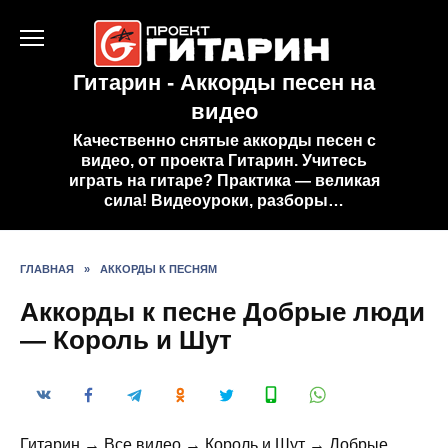
Перейти
к
содержанию
Гитарин - Аккорды песен на
видео
Качественно снятые аккорды песен с
видео, от проекта Гитарин. Учитесь
играть на гитаре? Практика — великая
сила! Видеоуроки, разборы…
ГЛАВНАЯ
»
АККОРДЫ К ПЕСНЯМ
Аккорды к песне Добрые люди
— Король и Шут
Гитарин → Все видео → Король и Шут → Добрые