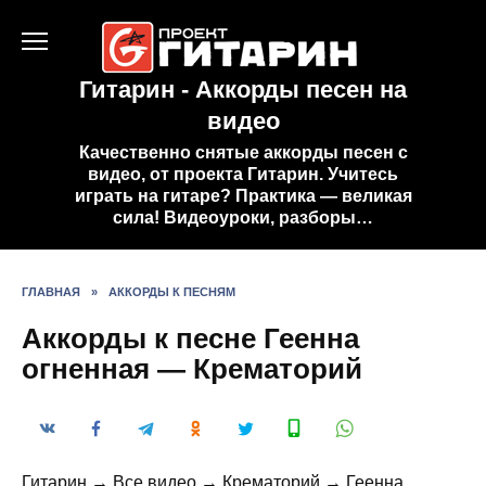
Перейти
к
содержанию
Гитарин - Аккорды песен на
видео
Качественно снятые аккорды песен с
видео, от проекта Гитарин. Учитесь
играть на гитаре? Практика — великая
сила! Видеоуроки, разборы…
ГЛАВНАЯ
»
АККОРДЫ К ПЕСНЯМ
Аккорды к песне Геенна
огненная — Крематорий
Гитарин → Все видео → Крематорий → Геенна