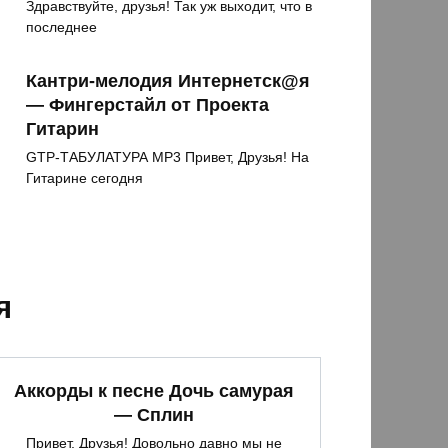
Здравствуйте, друзья! Так уж выходит, что в
последнее
Кантри-мелодия Интернетск@я
— Фингерстайл от Проекта
Гитарин
GTP-ТАБУЛАТУРА MP3 Привет, Друзья! На
Гитарине сегодня
я
Аккорды к песне Дочь самурая
— Сплин
Привет, Друзья! Довольно давно мы не