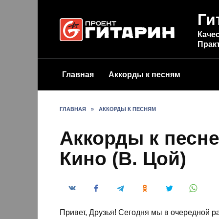
Перейти
Ги
к
содержанию
Качес
Прак
Главная
Аккорды к песням
ГЛАВНАЯ
»
АККОРДЫ К ПЕСНЯМ
Аккорды к песн
Кино (В. Цой)
Привет, Друзья! Сегодня мы в очередной р