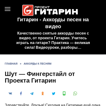
Перейти
к
содержанию
Гитарин - Аккорды песен на
видео
Качественно снятые аккорды песен с
видео, от проекта Гитарин. Учитесь
играть на гитаре? Практика — великая
сила! Видеоуроки, разборы…
ГЛАВНАЯ
»
АККОРДЫ К ПЕСНЯМ
Шут — Фингерстайл от
Проекта Гитарин
Здравствуйте, Друзья! Сегодня на Гитарине ещё одна