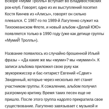
Вскоре «Муми Тролль» вступает во Владивостокских
рок-клуб. Говорят, одно из их выступлений посетил
Костя Кинчев из «Алисы», говорят он сильно
плевался. С 1987-го по 1989-й Лагутенко служит на
Тихоокеанском Флоте, и новый альбом «Делай ЮЮ»
появляется только в 1990 году (уже как детище группы
«МумиЙ Тролль»).
Название появилось из случайно брошенной Ильей
фразы – «Да какие же мы «муми»? мы «мумии»!». К
записи альбома приложил свою руку как
звукорежиссер и бас-гитарист Евгений «Сдвиг»
Звиденный, которые через несколько лет станет
участником группы. К сожалению, альбом получил
разгромную критику. Время таких песен еще не
пришло. После этого группа надолго прекратила свое
существование. Лагутенко завязывает с музыкой и