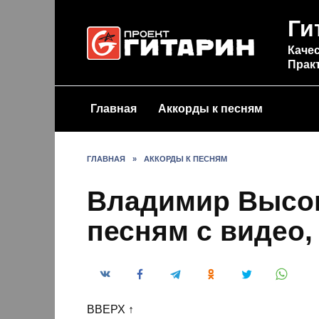
Перейти
Ги
к
содержанию
Качес
Прак
Главная
Аккорды к песням
ГЛАВНАЯ
»
АККОРДЫ К ПЕСНЯМ
Владимир Высоц
песням с видео,
ВВЕРХ ↑