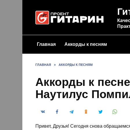
Перейти
Ги
к
содержанию
Качес
Прак
Главная
Аккорды к песням
ГЛАВНАЯ
»
АККОРДЫ К ПЕСНЯМ
Аккорды к песне
Наутилус Помпи
Привет, Друзья! Сегодня снова обращаемс