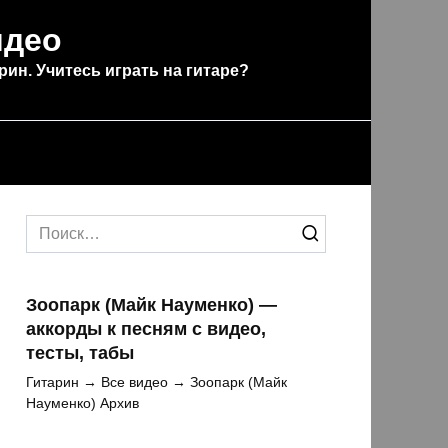
идео
рин. Учитесь играть на гитаре?
Search
for:
Зоопарк (Майк Науменко) —
аккорды к песням с видео,
тесты, табы
Гитарин → Все видео → Зоопарк (Майк
Науменко) Архив