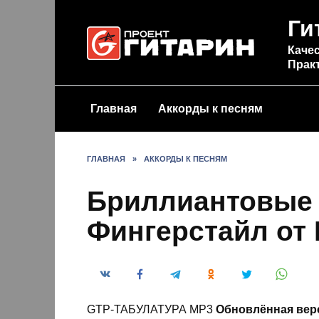
Перейти
Ги
к
содержанию
Качес
Прак
Главная
Аккорды к песням
ГЛАВНАЯ
»
АККОРДЫ К ПЕСНЯМ
Бриллиантовые
Фингерстайл от 
GTP-ТАБУЛАТУРА MP3
Обновлённая верс