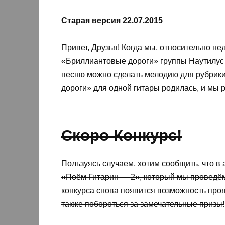
Старая версия 22.07.2015
Привет, Друзья! Когда мы, относительно н
«Бриллиантовые дороги» группы Наутилус П
песню можно сделать мелодию для рубрики
дороги» для одной гитары родилась, и мы 
Скоро Конкурс!
Пользуясь случаем, хотим сообщить, что в
«Поём Гитарин — 2», который мы проведём
конкурса снова появится возможность проя
также побороться за замечательные призы!