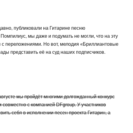
едавно, публиковали на Гитарине песню
омпилиус, мы даже и подумать не могли, что на эту
 с переложениями. Но вот, мелодия «Бриллиантовые
рады представить её на суд наших подписчиков.
 августе мы пройдёт многими долгожданный конкурс
 совместно с компанией DFgroup. У участников
вить себя в исполнении песен проекта Гитарин, а