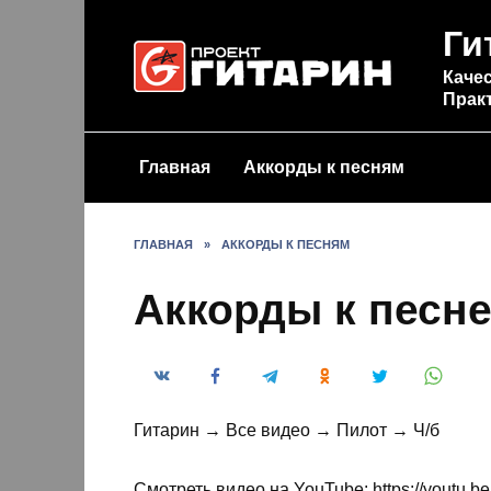
Перейти
Ги
к
содержанию
Качес
Прак
Главная
Аккорды к песням
ГЛАВНАЯ
»
АККОРДЫ К ПЕСНЯМ
Аккорды к песне
Гитарин → Все видео → Пилот → Ч/б
Смотреть видео на YouTube: https://youtu.