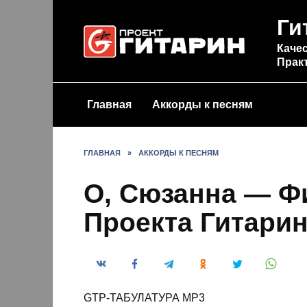
Перейти
Ги
к
содержанию
Качес
Прак
Главная
Аккорды к песням
ГЛАВНАЯ
»
АККОРДЫ К ПЕСНЯМ
О, Сюзанна — Ф
Проекта Гитари
GTP-ТАБУЛАТУРА MP3